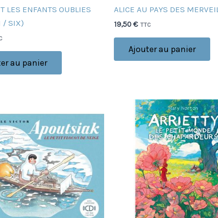
ET LES ENFANTS OUBLIES
ALICE AU PAYS DES MERVEI
 / SIX)
19,50
€
TTC
C
Ajouter au panier
er au panier