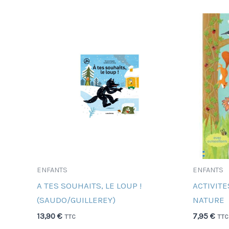
ENFANTS
ENFANTS
A TES SOUHAITS, LE LOUP !
ACTIVITE
(SAUDO/GUILLEREY)
NATURE
13,90
€
7,95
€
TTC
TTC