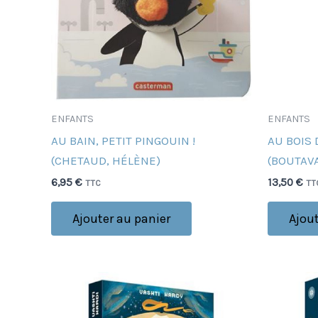
ENFANTS
ENFANTS
AU BAIN, PETIT PINGOUIN !
AU BOIS
(CHETAUD, HÉLÈNE)
(BOUTAV
6,95
€
13,50
€
TTC
TT
Ajouter au panier
Ajout