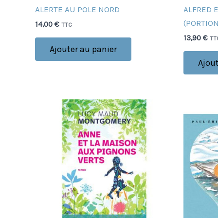
ALERTE AU POLE NORD
ALFRED 
(PORTION
14,00
€
TTC
13,90
€
TT
Ajouter au panier
Ajout