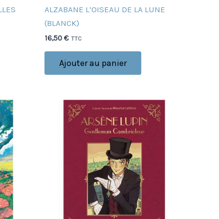
LLES
ALZABANE L’OISEAU DE LA LUNE
(BLANCK)
16,50
€
TTC
Ajouter au panier