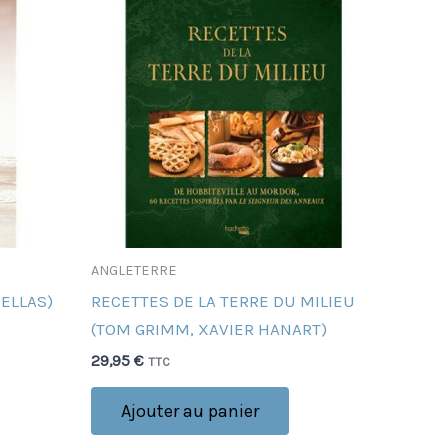
ANGLETERRE
ELLAS)
RECETTES DE LA TERRE DU MILIEU
(TOM GRIMM, XAVIER HANART)
29,95
€
TTC
Ajouter au panier