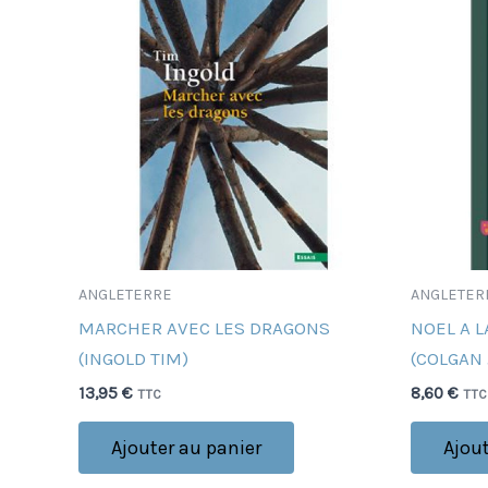
ANGLETERRE
ANGLETER
MARCHER AVEC LES DRAGONS
NOEL A L
(INGOLD TIM)
(COLGAN
13,95
€
8,60
€
TTC
TTC
Ajouter au panier
Ajout