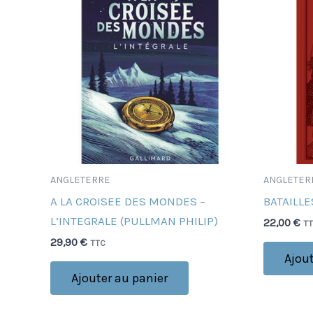
ANGLETERRE
ANGLETER
A LA CROISEE DES MONDES –
BATAILLE
L’INTEGRALE (PULLMAN PHILIP)
22,00
€
T
29,90
€
TTC
Ajout
Ajouter au panier