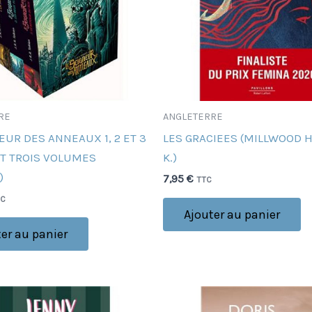
RE
ANGLETERRE
EUR DES ANNEAUX 1, 2 ET 3
LES GRACIEES (MILLWOOD 
ET TROIS VOLUMES
K.)
)
7,95
€
TTC
TC
Ajouter au panier
er au panier