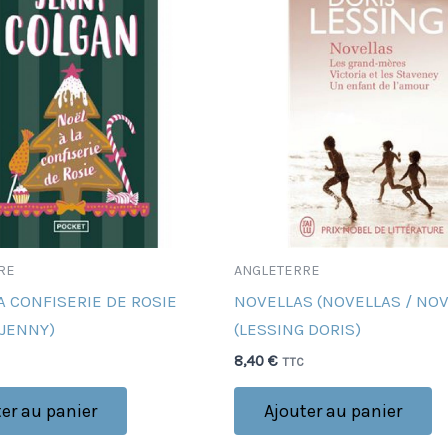
RE
ANGLETERRE
A CONFISERIE DE ROSIE
NOVELLAS (NOVELLAS / NOV
 JENNY)
(LESSING DORIS)
8,40
€
TTC
er au panier
Ajouter au panier