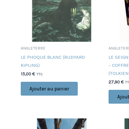
ANGLETERRE
ANGLETER
LE PHOQUE BLANC (RUDYARD
LE SEIGN
KIPLING)
– COFFR
(TOLKIEN
15,00
€
TTC
27,90
€
T
Ajouter au panier
Ajout