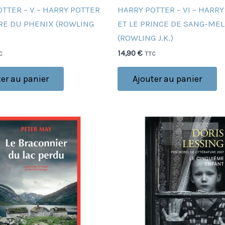
TTER – V – HARRY POTTER
HARRY POTTER – VI – HARR
DRE DU PHENIX (ROWLING
ET LE PRINCE DE SANG-ME
(ROWLING J.K.)
14,90
€
C
TTC
er au panier
Ajouter au panier