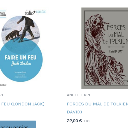
RE
ANGLETERRE
 FEU (LONDON JACK)
FORCES DU MAL DE TOLKIEN
DAVID)
22,00
€
TTC
er au panier