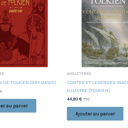
RE
ANGLETERRE
S DE TOLKIEN (DAY DAVID)
CONTES ET LEGENDES INA
ILLUSTRE (TOLKIEN)
TC
44,90
€
TTC
er au panier
Ajouter au panier