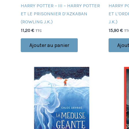
HARRY POTTER – III – HARRY POTTER
HARRY PO
ET LE PRISONNIER D’AZKABAN
ET L’OR
(ROWLING J.K.)
J.K.)
11,20
€
15,90
€
TTC
TT
Ajouter au panier
Ajout