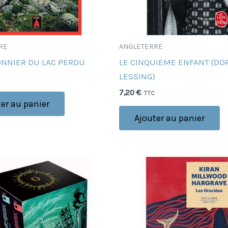
RE
ANGLETERRE
ONNIER DU LAC PERDU
LE CINQUIEME ENFANT (DO
LESSING)
7,20
€
TTC
er au panier
Ajouter au panier