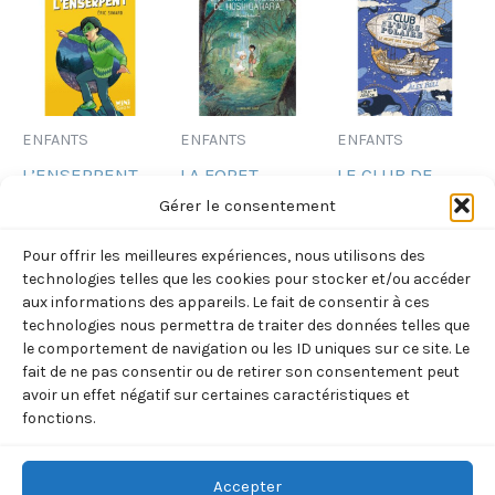
ENFANTS
ENFANTS
ENFANTS
L’ENSERPENT
LA FORET
LE CLUB DE
(SIMARD ERIC)
MAGIQUE DE
L’OURS
Gérer le consentement
HOSHIGAHARA
POLAIRE –
3,99
€
TTC
Pour offrir les meilleures expériences, nous utilisons des
T1 (IWAOKA
VOL02 – LE
technologies telles que les cookies pour stocker et/ou accéder
Ajouter
HISAE)
MONT DES
aux informations des appareils. Le fait de consentir à ces
au
technologies nous permettra de traiter des données telles que
SORCIERES
panier
9,90
€
TTC
le comportement de navigation ou les ID uniques sur ce site. Le
(BELL/TOMIC)
fait de ne pas consentir ou de retirer son consentement peut
Ajouter
9,00
€
avoir un effet négatif sur certaines caractéristiques et
TTC
au
fonctions.
panier
Ajouter
au
panier
Accepter