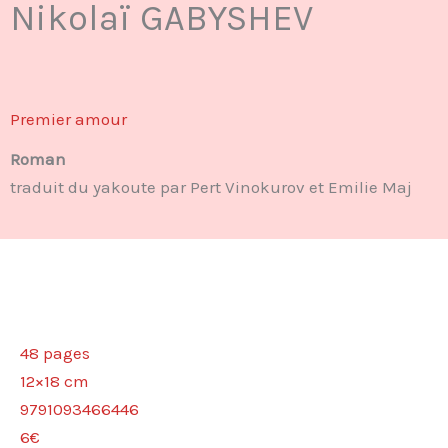
Nikolaï GABYSHEV
Premier amour
Roman
traduit du yakoute par Pert Vinokurov et Emilie Maj
48 pages
12×18 cm
9791093466446
6€