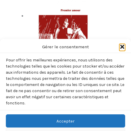
Gérer le consentement
Pour offrir les meilleures expériences, nous utilisons des
technologies telles que les cookies pour stocker et/ou accéder
PREMIER AMOUR (GABYSHEV NIKOLAI – MAJ –
aux informations des appareils. Le fait de consentir à ces
technologies nous permettra de traiter des données telles que
VINOKUROV)
le comportement de navigation ou les ID uniques sur ce site. Le
fait de ne pas consentir ou de retirer son consentement peut
6,00
€
TTC
avoir un effet négatif sur certaines caractéristiques et
q
77 en stock
fonctions.
u
a
n
–
+
Ajouter au panier
Accepter
t
i