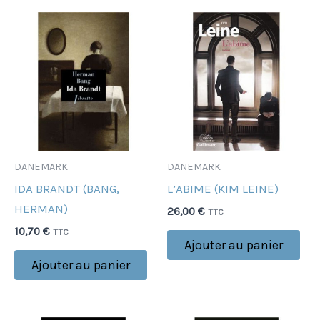
DANEMARK
DANEMARK
IDA BRANDT (BANG,
L’ABIME (KIM LEINE)
HERMAN)
26,00
€
TTC
10,70
€
TTC
Ajouter au panier
Ajouter au panier