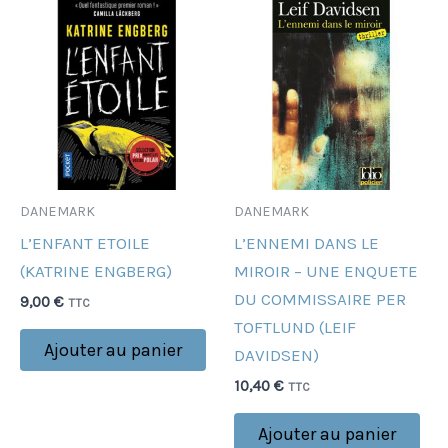
DANEMARK
DANEMARK
L’ENFANT ETOILE
L’ENNEMI DANS LE
(KATRINE ENGBERG)
MIROIR – UNE ENQUETE
DU COMMISSAIRE PER
9,00
€
TTC
TOFTLUND (LEIF
Ajouter au panier
DAVIDSEN)
10,40
€
TTC
Ajouter au panier