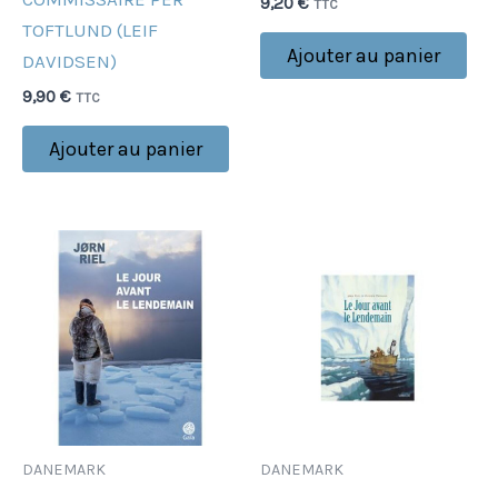
9,20
€
TTC
TOFTLUND (LEIF
Ajouter au panier
DAVIDSEN)
9,90
€
TTC
Ajouter au panier
DANEMARK
DANEMARK