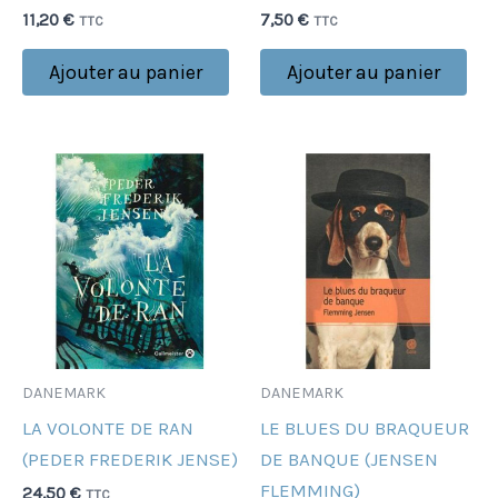
11,20
€
7,50
€
TTC
TTC
Ajouter au panier
Ajouter au panier
DANEMARK
DANEMARK
LA VOLONTE DE RAN
LE BLUES DU BRAQUEUR
(PEDER FREDERIK JENSE)
DE BANQUE (JENSEN
FLEMMING)
24,50
€
TTC