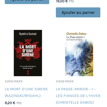
19,00
€
TTC
Ajouter au panier
DANEMARK
DANEMARK
LA MORT D’UNE SIRENE
LA PASSE-MIROIR – I –
(KAZINSKI/RYDAHL)
LES FIANCES DE L’HIVER
(CHRISTELLE DABOS)
9,20
€
TTC