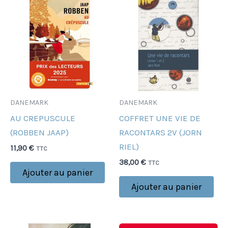
DANEMARK
DANEMARK
AU CREPUSCULE
COFFRET UNE VIE DE
(ROBBEN JAAP)
RACONTARS 2V (JORN
RIEL)
11,90
€
TTC
38,00
€
TTC
Ajouter au panier
Ajouter au panier