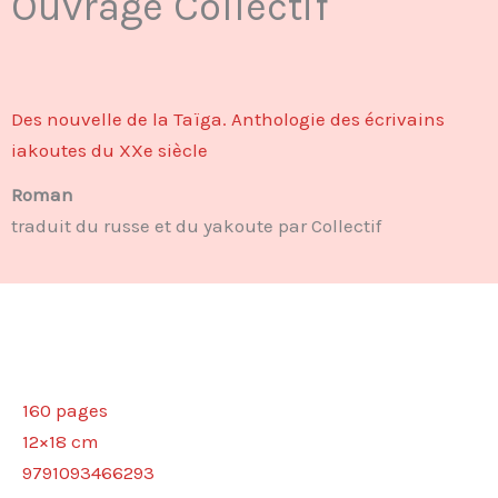
Ouvrage Collectif
Des nouvelle de la Taïga. Anthologie des écrivains
iakoutes du XXe siècle
Roman
traduit du russe et du yakoute par Collectif
160 pages
12×18 cm
9791093466293