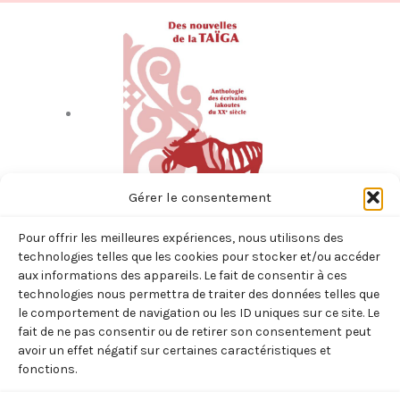
Gérer le consentement
Pour offrir les meilleures expériences, nous utilisons des
technologies telles que les cookies pour stocker et/ou accéder
aux informations des appareils. Le fait de consentir à ces
NOUVELLES DE LA TAIGA (COLLECTIF – MAJ –
technologies nous permettra de traiter des données telles que
VINOKUROV – RENCHIN)
le comportement de navigation ou les ID uniques sur ce site. Le
fait de ne pas consentir ou de retirer son consentement peut
13,00
€
TTC
avoir un effet négatif sur certaines caractéristiques et
q
3 en stock
fonctions.
u
a