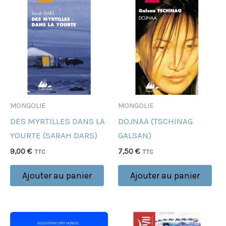
MONGOLIE
MONGOLIE
DES MYRTILLES DANS LA
DOJNAA (TSCHINAG
YOURTE (SARAH DARS)
GALSAN)
9,00
€
7,50
€
TTC
TTC
Ajouter au panier
Ajouter au panier