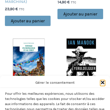
MARCHINA)
14,90
€
TTC
23,90
€
TTC
Ajouter au panier
Ajouter au panier
Gérer le consentement
MONGOLIE
MONGOLIE
Pour offrir les meilleures expériences, nous utilisons des
technologies telles que les cookies pour stocker et/ou accéder
VOYAGE EN MONGOLIE ET
YERULDELGGER
aux informations des appareils. Le fait de consentir à ces
AU TIBET (PRJEVALSKI
(MANOOK IAN)
technologies nous permettra de traiter des données telles que