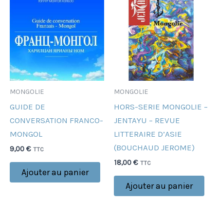
MONGOLIE
MONGOLIE
GUIDE DE
HORS-SERIE MONGOLIE –
CONVERSATION FRANCO-
JENTAYU – REVUE
MONGOL
LITTERAIRE D’ASIE
(BOUCHAUD JEROME)
9,00
€
TTC
18,00
€
TTC
Ajouter au panier
Ajouter au panier