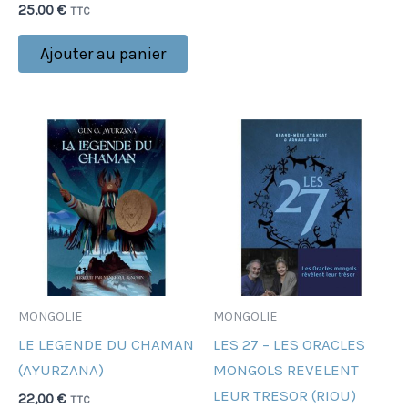
25,00
€
TTC
Ajouter au panier
MONGOLIE
MONGOLIE
LE LEGENDE DU CHAMAN
LES 27 – LES ORACLES
(AYURZANA)
MONGOLS REVELENT
LEUR TRESOR (RIOU)
22,00
€
TTC