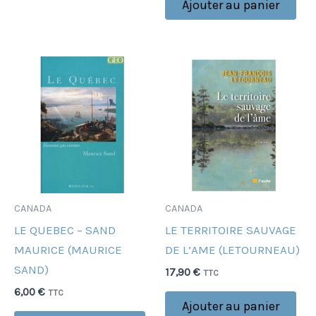
Ajouter au panier
CANADA
CANADA
LE QUEBEC – SAND
LE TERRITOIRE SAUVAGE
MAURICE (MAURICE
DE L’AME (LETOURNEAU)
SAND)
17,90
€
TTC
6,00
€
TTC
Ajouter au panier