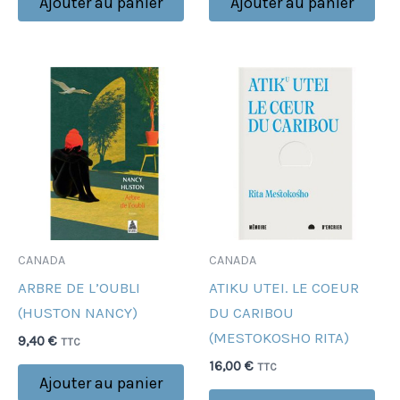
Ajouter au panier
Ajouter au panier
CANADA
CANADA
ARBRE DE L’OUBLI
ATIKU UTEI. LE COEUR
(HUSTON NANCY)
DU CARIBOU
(MESTOKOSHO RITA)
9,40
€
TTC
16,00
€
TTC
Ajouter au panier