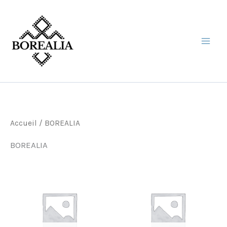
Aller
au
contenu
Accueil
/ BOREALIA
BOREALIA