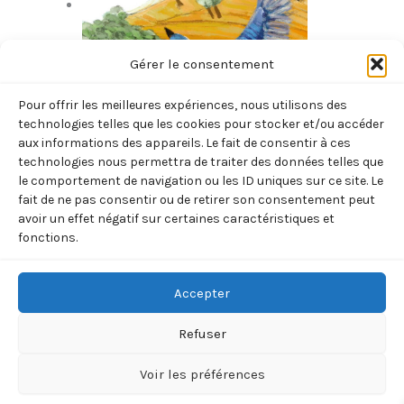
Gérer le consentement
Pour offrir les meilleures expériences, nous utilisons des
technologies telles que les cookies pour stocker et/ou accéder
aux informations des appareils. Le fait de consentir à ces
technologies nous permettra de traiter des données telles que
PINESHISH, LA PIE BLEUE (NOEL MICHEL)
le comportement de navigation ou les ID uniques sur ce site. Le
fait de ne pas consentir ou de retirer son consentement peut
12,90
€
TTC
avoir un effet négatif sur certaines caractéristiques et
q
26 en stock
fonctions.
u
a
n
–
+
Ajouter au panier
Accepter
t
i
Refuser
SKU:
Catégorie :
BOREALIA
, 
HORS
t
é
9791093466064
COLLECTION
d
Voir les préférences
e