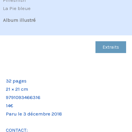
Pineshish
La Pie bleue
Album illustré
Extraits
9791093466064
32 pages
21 × 21 cm
9791093466316
14€
Paru le 3 décembre 2018
CONTACT: