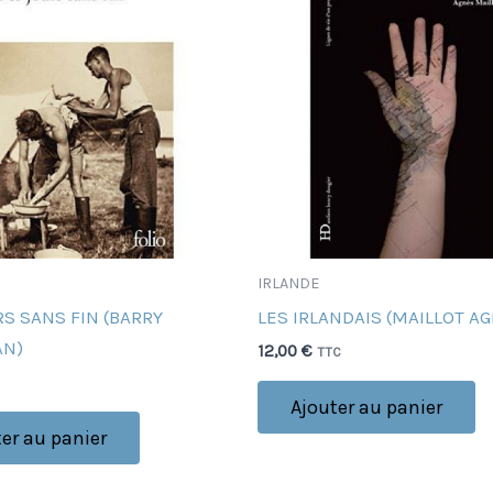
IRLANDE
S SANS FIN (BARRY
LES IRLANDAIS (MAILLOT A
AN)
12,00
€
TTC
Ajouter au panier
er au panier