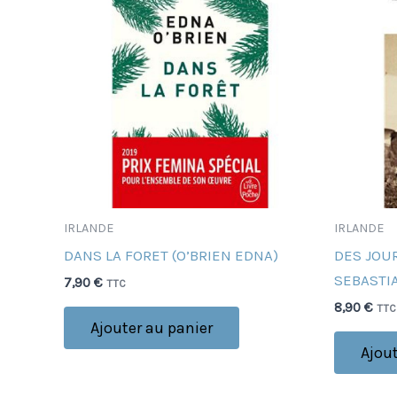
IRLANDE
IRLANDE
DANS LA FORET (O’BRIEN EDNA)
DES JOUR
SEBASTI
7,90
€
TTC
8,90
€
TTC
Ajouter au panier
Ajout