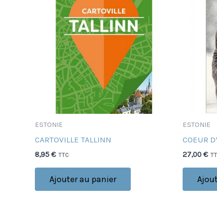
ESTONIE
ESTONIE
CARTOVILLE TALLINN
COEUR D
8,95
€
27,00
€
TTC
T
Ajouter au panier
Ajout