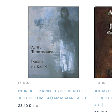
ESTONIE
ESTONIE
INDREK ET KARIN – CYCLE VERITE ET
JOURS D’
JUSTICE TOME 4 (TAMMSAARE A.H.)
ET JUST
A.H.)
23,40
€
TTC