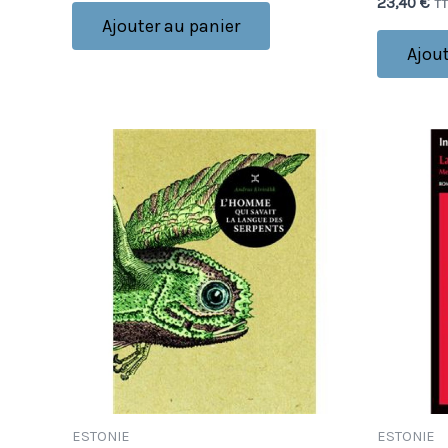
23,40
€
T
Ajouter au panier
Ajout
ESTONIE
ESTONIE