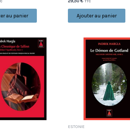
29,50
€
TC
TTC
er au panier
Ajouter au panier
ESTONIE