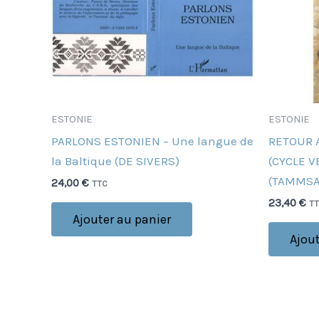
ESTONIE
ESTONIE
PARLONS ESTONIEN – Une langue de
RETOUR 
la Baltique (DE SIVERS)
(CYCLE V
(TAMMSA
24,00
€
TTC
23,40
€
T
Ajouter au panier
Ajout