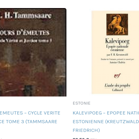
ESTONIE
EMEUTES – CYCLE VERITE
KALEVIPOEG – EPOPEE NAT
ICE TOME 3 (TAMMSAARE
ESTONIENNE (KREUTZWALD
FRIEDRICH)