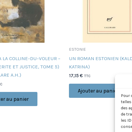
ESTONIE
A LA COLLINE-DU-VOLEUR –
UN ROMAN ESTONIEN (KAL
ERITE ET JUSTICE, TOME 5)
KATRINA)
ARE A.H.)
17,15
€
TTC
TC
Ajouter au panier
Pour 
er au panier
telle
des a
de tr
les ID
conse