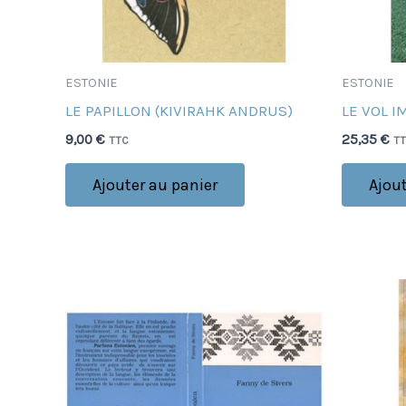
ESTONIE
ESTONIE
LE PAPILLON (KIVIRAHK ANDRUS)
LE VOL I
9,00
€
25,35
€
TTC
T
Ajouter au panier
Ajout