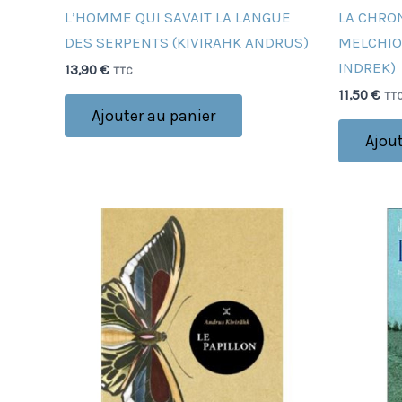
L’HOMME QUI SAVAIT LA LANGUE
LA CHRON
DES SERPENTS (KIVIRAHK ANDRUS)
MELCHIOR
INDREK)
13,90
€
TTC
11,50
€
TT
Ajouter au panier
Ajout