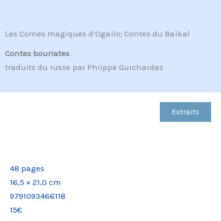
Les Cornes magiques d’Ogaïlo; Contes du Baïkal
Contes bouriates
traduits du russe par Phiippe Guichardaz
Extraits
9791093466118
48 pages
16,5 × 21,0 cm
9791093466118
15€