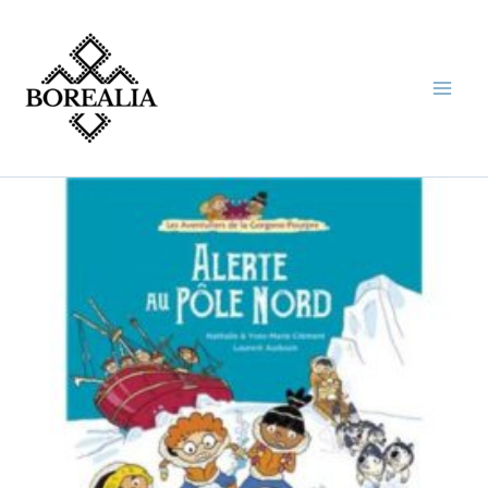
Aller
au
contenu
quantité
de
ALERTE
AU
POLE
NORD