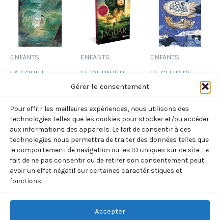
ENFANTS
ENFANTS
ENFANTS
LA FORET
LE DERNIER
LE CLUB DE
MAGIQUE DE
JAGUAR – LE
L’OURS
Gérer le consentement
HOSHIGAHARA
ROMAN DU
POLAIRE –
Pour offrir les meilleures expériences, nous utilisons des
T1 (IWAOKA
FILM (CHATEL
VOL02 – LE
technologies telles que les cookies pour stocker et/ou accéder
HISAE)
CHRISTELLE)
MONT DES
aux informations des appareils. Le fait de consentir à ces
technologies nous permettra de traiter des données telles que
SORCIERES
9,90
€
7,50
€
TTC
TTC
le comportement de navigation ou les ID uniques sur ce site. Le
(BELL/TOMIC)
fait de ne pas consentir ou de retirer son consentement peut
Ajouter
Ajouter
9,00
€
avoir un effet négatif sur certaines caractéristiques et
TTC
au
au
fonctions.
panier
panier
Ajouter
au
panier
Accepter