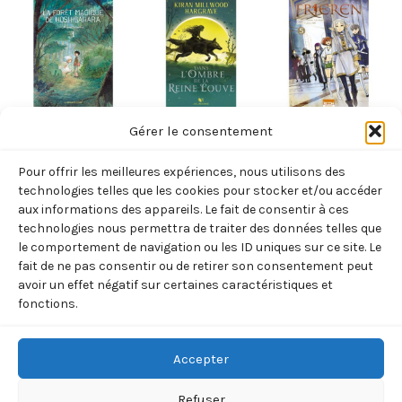
ENFANTS
ENFANTS
ENFANTS
Gérer le consentement
LA FORET
DANS L’OMBRE
FRIEREN T05
Pour offrir les meilleures expériences, nous utilisons des
MAGIQUE DE
DE LA REINE
(YAMADA/ABE)
technologies telles que les cookies pour stocker et/ou accéder
HOSHIGAHARA
LOUVE – TOME 1
7,95
€
aux informations des appareils. Le fait de consentir à ces
TTC
technologies nous permettra de traiter des données telles que
T1 (IWAOKA
(MILLWOOD
le comportement de navigation ou les ID uniques sur ce site. Le
Ajouter
HISAE)
HARGRAVE K.)
au
fait de ne pas consentir ou de retirer son consentement peut
panier
9,90
€
16,50
€
avoir un effet négatif sur certaines caractéristiques et
TTC
TTC
fonctions.
Ajouter
Ajouter
au
au
panier
panier
Accepter
Refuser