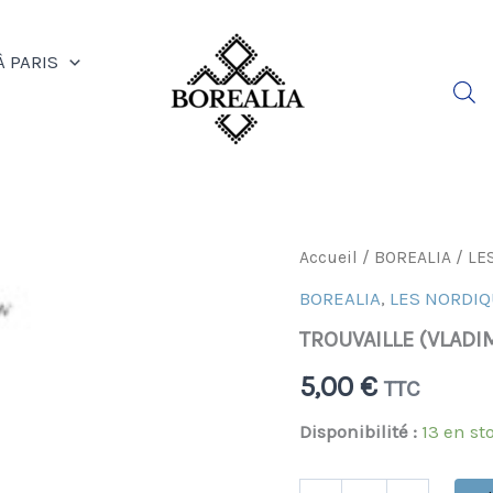
À PARIS
quantité
Accueil
/
BOREALIA
/
LE
de
BOREALIA
,
LES NORDI
TROUVAILLE
(VLADIMIR
TROUVAILLE (VLADI
TENDRIAKOV)
5,00
€
TTC
Disponibilité :
13 en st