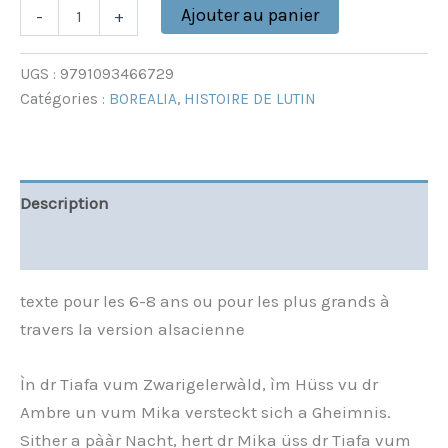
Ajouter au panier
-
+
UGS :
9791093466729
Catégories :
BOREALIA
,
HISTOIRE DE LUTIN
Description
Informations complémentaires
texte pour les 6-8 ans ou pour les plus grands à
travers la version alsacienne
Ìn dr Tiafa vum Zwarigelerwàld, ìm Hüss vu dr
Ambre un vum Mika versteckt sich a Gheimnis.
Sither a pààr Nacht, hert dr Mika üss dr Tiafa vum