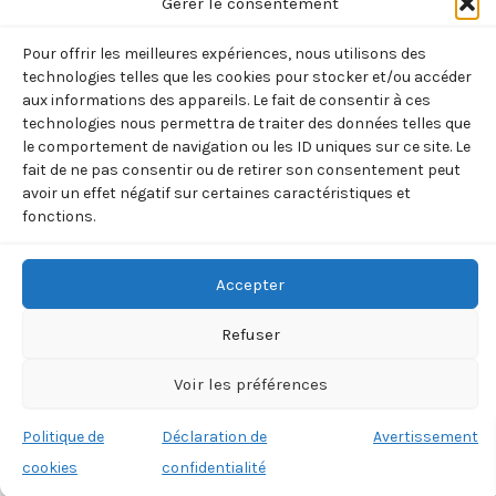
Gérer le consentement
FORMAT « Flute
MONGOLIE
CORRESPONDANC
et yach »
« L’ATTENTE
12,00
€
TTC
Pour offrir les meilleures expériences, nous utilisons des
D’OYUNCHIMEG »
12,00
€
TTC
technologies telles que les cookies pour stocker et/ou accéder
Ajouter
(Erdenee
aux informations des appareils. Le fait de consentir à ces
au
Ajouter
technologies nous permettra de traiter des données telles que
Tuvshintur)
panier
au
le comportement de navigation ou les ID uniques sur ce site. Le
panier
12,00
€
TTC
fait de ne pas consentir ou de retirer son consentement peut
avoir un effet négatif sur certaines caractéristiques et
Ajouter
fonctions.
au
panier
Accepter
Refuser
Voir les préférences
Copyright © 2026 BOREALIA | 33 rue de la Villette 75019
PARIS
Politique de
Déclaration de
Avertissement
cookies
confidentialité