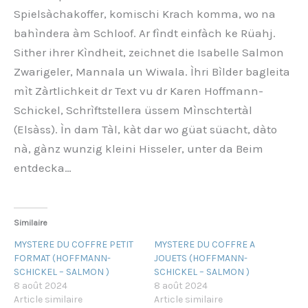
Spielsàchakoffer, komischi Krach komma, wo na
bahìndera àm Schloof. Ar fìndt einfàch ke Rüahj.
Sither ihrer Kìndheit, zeichnet die Isabelle Salmon
Zwarigeler, Mannala un Wiwala. Ìhri Bìlder bagleita
mìt Zàrtlichkeit dr Text vu dr Karen Hoffmann-
Schickel, Schrìftstellera üssem Mìnschtertàl
(Elsàss). Ìn dam Tàl, kàt dar wo güat süacht, dàto
nà, gànz wunzig kleini Hisseler, unter da Beim
entdecka…
Similaire
MYSTERE DU COFFRE PETIT
MYSTERE DU COFFRE A
FORMAT (HOFFMANN-
JOUETS (HOFFMANN-
SCHICKEL – SALMON )
SCHICKEL – SALMON )
8 août 2024
8 août 2024
Article similaire
Article similaire