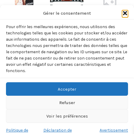
Gérer le consentement
Pour offrir les meilleures expériences, nous utilisons des
EPICERIE
EPICERIE
EPICERIE
technologies telles que les cookies pour stocker et/ou accéder
BOUGIE
BATONNETS
SEL ISLANDE
aux informations des appareils. Le fait de consentir à ces
technologies nous permettra de traiter des données telles que
MOOMIN ROSE
REGLISSE
9,00
€
TTC
le comportement de navigation ou les ID uniques sur ce site. Le
FINLANDE
18,00
€
TTC
fait de ne pas consentir ou de retirer son consentement peut
Ajouter
0,70
€
avoir un effet négatif sur certaines caractéristiques et
TTC
au
Ajouter
fonctions.
panier
au
Ajouter
panier
au
panier
Accepter
Refuser
Voir les préférences
Copyright © 2026 BOREALIA | 33 rue de la Villette 75019
Politique de
Déclaration de
Avertissement
PARIS