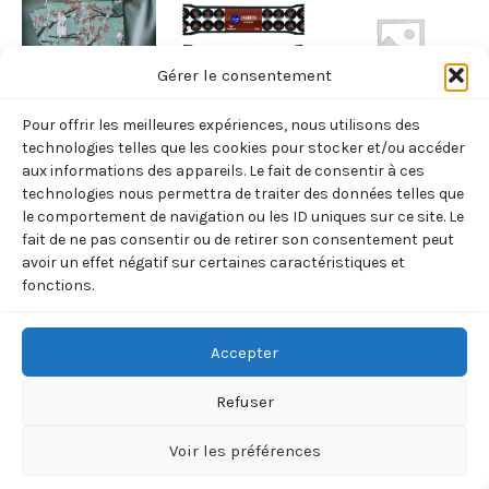
Gérer le consentement
Pour offrir les meilleures expériences, nous utilisons des
EPICERIE
EPICERIE
EPICERIE
technologies telles que les cookies pour stocker et/ou accéder
SERVIETTES
BATONNETS
CONFITURE
aux informations des appareils. Le fait de consentir à ces
technologies nous permettra de traiter des données telles que
MOMMIN
REGLISSE
CORNOUILLER
le comportement de navigation ou les ID uniques sur ce site. Le
VERTES
FINLANDE
3,00
€
TTC
fait de ne pas consentir ou de retirer son consentement peut
8,50
€
0,70
€
avoir un effet négatif sur certaines caractéristiques et
TTC
TTC
Ajouter
fonctions.
au
Ajouter
Ajouter
panier
au
au
panier
panier
Accepter
Refuser
Voir les préférences
Copyright © 2026 BOREALIA | 33 rue de la Villette 75019