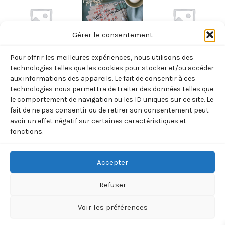
Gérer le consentement
Pour offrir les meilleures expériences, nous utilisons des
EPICERIE
EPICERIE
EPICERIE
technologies telles que les cookies pour stocker et/ou accéder
CARAMEL À
SERVIETTES
CONFITURE
aux informations des appareils. Le fait de consentir à ces
technologies nous permettra de traiter des données telles que
L’ÉRABLE DORÉ
MOMMIN
CORNOUILLER
le comportement de navigation ou les ID uniques sur ce site. Le
– 265G
GRISES
3,00
€
TTC
fait de ne pas consentir ou de retirer son consentement peut
13,00
€
8,50
€
avoir un effet négatif sur certaines caractéristiques et
TTC
TTC
Ajouter
fonctions.
au
Ajouter
Ajouter
panier
au
au
panier
panier
Accepter
Refuser
Voir les préférences
Copyright © 2026 BOREALIA | 33 rue de la Villette 75019