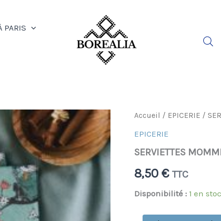
À PARIS
quantité
Accueil
/
EPICERIE
/ SE
de
EPICERIE
SERVIETTES
MOMMIN
SERVIETTES MOMMI
VERTES
8,50
€
TTC
Disponibilité :
1 en sto