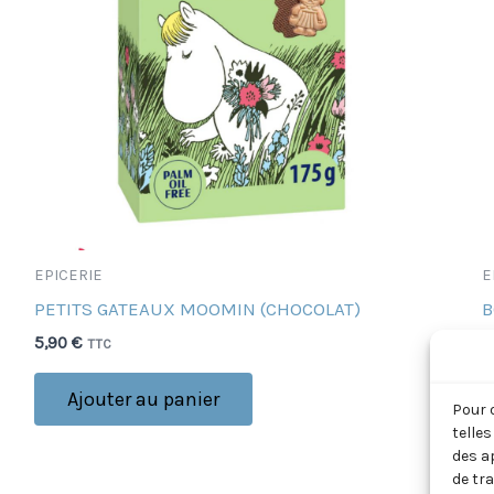
EPICERIE
E
PETITS GATEAUX MOOMIN (CHOCOLAT)
B
(
5,90
€
TTC
1
Ajouter au panier
Pour 
telle
des a
de tr