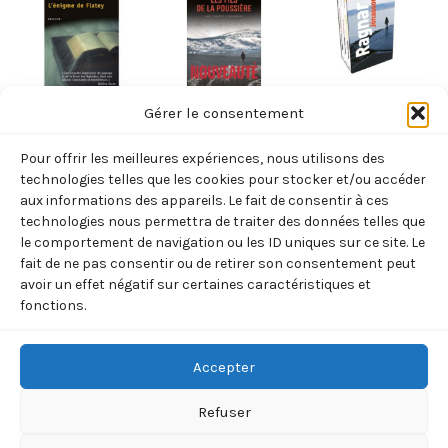
ISLANDE
ISLANDE
ISLANDE
Gérer le consentement
L’ENIGME DE
LES FILS DE LA
COFFRET LA
Pour offrir les meilleures expériences, nous utilisons des
FLATEY (ARNAR
POUSSIERE
DAME D E
technologies telles que les cookies pour stocker et/ou accéder
INGOLFSSON V.)
(ARNALDUR
REYKJAVIK
aux informations des appareils. Le fait de consentir à ces
technologies nous permettra de traiter des données telles que
INDRIDASON)
(JONASSON
7,80
€
TTC
le comportement de navigation ou les ID uniques sur ce site. Le
RAGNAR)
9,85
€
TTC
fait de ne pas consentir ou de retirer son consentement peut
Ajouter
24,50
€
avoir un effet négatif sur certaines caractéristiques et
TTC
au
Ajouter
fonctions.
panier
au
Ajouter
panier
au
panier
Accepter
Refuser