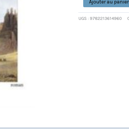
Ajouter au panier
UGS :
9782213614960