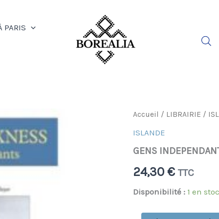
À PARIS
quantité
Accueil
/
LIBRAIRIE
/
IS
de
ISLANDE
GENS
INDEPENDANTS
GENS INDEPENDAN
24,30
€
TTC
Disponibilité :
1 en sto