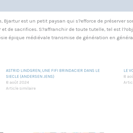
e, Bjartur est un petit paysan qui s?efforce de préserver 
t de sacrifices. S?affranchir de toute tutelle, tel est l?o
ésie épique médiévale transmise de génération en généra
ASTRID LINDGREN, UNE FIFI BRINDACIER DANS LE
LE V
SIECLE (ANDERSEN JENS)
8 ao
8 août 2024
Artic
Article similaire