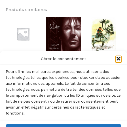
Produits similaires
BOREALIA
BOREALIA
BOREALIA
Gérer le consentement
CARTE
CD BEAUTY
CARNET DE
Pour offrir les meilleures expériences, nous utilisons des
BOREALIA
NOTE
15,00
€
TTC
technologies telles que les cookies pour stocker et/ou accéder
« RENNE »
2,50
€
aux informations des appareils. Le fait de consentir à ces
TTC
Ajouter
technologies nous permettra de traiter des données telles que
(Tuvschintur –
au
le comportement de navigation ou les ID uniques sur ce site. Le
Ajouter
Renne)
panier
au
fait de ne pas consentir ou de retirer son consentement peut
panier
12,00
€
avoir un effet négatif sur certaines caractéristiques et
TTC
fonctions.
Ajouter
au