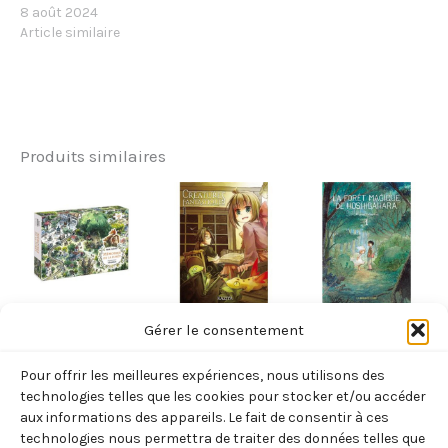
8 août 2024
Article similaire
Produits similaires
ENFANTS
ENFANTS
ENFANTS
Gérer le consentement
MEMOIRES DE
CREATURES
LA FORET
Pour offrir les meilleures expériences, nous utilisons des
LA FORET –
FANTASTIQUES
MAGIQUE DE
technologies telles que les cookies pour stocker et/ou accéder
PUZZLE DE 500
T01 – VOL01
HOSHIGAHARA
aux informations des appareils. Le fait de consentir à ces
technologies nous permettra de traiter des données telles que
PIECES (BRUN-
(KAZIYA)
T1 (IWAOKA