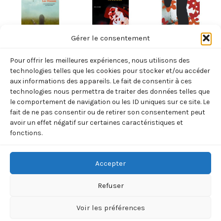
Gérer le consentement
NORVÈGE
NORVÈGE
NORVÈGE
Pour offrir les meilleures expériences, nous utilisons des
LES OISEAUX
LA DEESSE
L’HOMME QUI
technologies telles que les cookies pour stocker et/ou accéder
(TARJEI
AVEUGLE
AIMAIT YNGVE
aux informations des appareils. Le fait de consentir à ces
technologies nous permettra de traiter des données telles que
VESAAS)
(ANNE HOLT)
(TORE
le comportement de navigation ou les ID uniques sur ce site. Le
RENBERG)
8,70
€
7,70
€
TTC
TTC
fait de ne pas consentir ou de retirer son consentement peut
21,50
€
avoir un effet négatif sur certaines caractéristiques et
TTC
Ajouter
Ajouter
fonctions.
au
au
Ajouter
panier
panier
au
panier
Accepter
Refuser
Voir les préférences