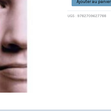
Ajouter au panier
UGS :
9782709627788