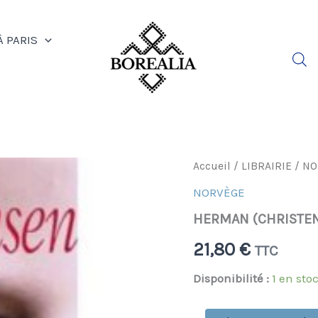
À PARIS
quantité
Accueil
/
LIBRAIRIE
/
NO
de
NORVÈGE
HERMAN
(CHRISTENSEN
HERMAN (CHRISTEN
L-
S.)
21,80
€
TTC
Disponibilité :
1 en sto