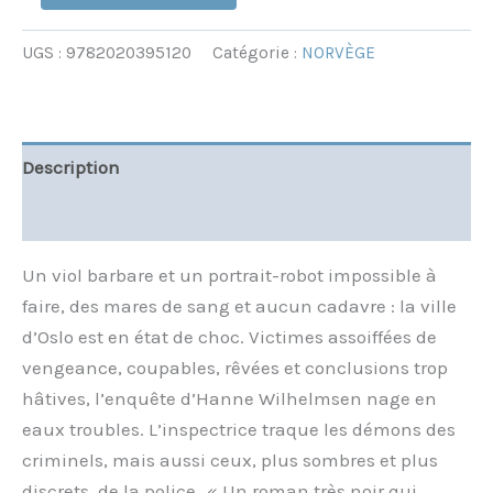
UGS :
9782020395120
Catégorie :
NORVÈGE
Description
Informations complémentaires
Un viol barbare et un portrait-robot impossible à
faire, des mares de sang et aucun cadavre : la ville
d’Oslo est en état de choc. Victimes assoiffées de
vengeance, coupables, rêvées et conclusions trop
hâtives, l’enquête d’Hanne Wilhelmsen nage en
eaux troubles. L’inspectrice traque les démons des
criminels, mais aussi ceux, plus sombres et plus
discrets, de la police…« Un roman très noir qui