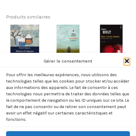
Produits similaires
Gérer le consentement
NORVÈGE
NORVÈGE
NORVÈGE
Pour offrir les meilleures expériences, nous utilisons des
ENFANTS DE
LES OISEAUX
CELA
technologies telles que les cookies pour stocker et/ou accéder
L’EPOQUE
(TARJEI
N’ARRRIVE
aux informations des appareils. Le fait de consentir à ces
technologies nous permettra de traiter des données telles que
(KNUT
VESAAS)
JAMAIS (ANNE
le comportement de navigation ou les ID uniques sur ce site. Le
HAMSUN)
HOLT)
8,70
€
TTC
fait de ne pas consentir ou de retirer son consentement peut
22,90
€
7,90
€
avoir un effet négatif sur certaines caractéristiques et
TTC
TTC
Ajouter
fonctions.
au
Ajouter
Ajouter
panier
au
au