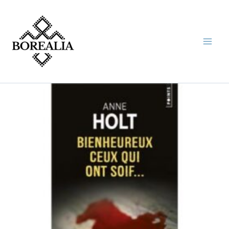
Aller
au
contenu
quantité
de
BIENHEUREUX
CEUX
QUI
ONT
SOIF
(ANNE
HOLT)