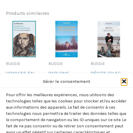
Produits similaires
RUSSIE
RUSSIE
RUSSIE
VOYAGES EN
PARLONS
RÉCITS (OLEG
RUSSIE
RUSSE – UNE
SENTSOV)
Gérer le consentement
ABSOLUTISTE –
NOUVELLE
13,50
€
TTC
Pour offrir les meilleures expériences, nous utilisons des
VIE ET MORT DE
APPROCHE
technologies telles que les cookies pour stocker et/ou accéder
Ajouter
QUATRE
(SAKHNO /
aux informations des appareils. Le fait de consentir à ces
au
technologies nous permettra de traiter des données telles que
OPPOSANTS
CHICOUENE)
panier
le comportement de navigation ou les ID uniques sur ce site. Le
(SILBERSTEIN)
35,00
€
TTC
fait de ne pas consentir ou de retirer son consentement peut
28,00
€
avoir un effet négatif sur certaines caractéristiques et
TTC