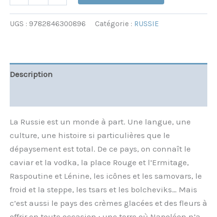
UGS :
9782846300896
Catégorie :
RUSSIE
Description
Informations complémentaires
La Russie est un monde à part. Une langue, une
culture, une histoire si particulières que le
dépaysement est total. De ce pays, on connaît le
caviar et la vodka, la place Rouge et l’Ermitage,
Raspoutine et Lénine, les icônes et les samovars, le
froid et la steppe, les tsars et les bolcheviks… Mais
c’est aussi le pays des crèmes glacées et des fleurs à
offrir en toute occasion ; une terre où Napoléon n’a