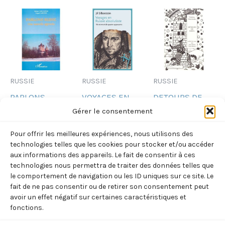
RUSSIE
RUSSIE
RUSSIE
PARLONS
VOYAGES EN
DETOURS DE
RUSSE – UNE
RUSSIE
BABEL
Gérer le consentement
NOUVELLE
ABSOLUTISTE –
(VLADISLAV
Pour offrir les meilleures expériences, nous utilisons des
APPROCHE
VIE ET MORT DE
OTROCHENKO)
technologies telles que les cookies pour stocker et/ou accéder
(SAKHNO /
QUATRE
13,00
€
aux informations des appareils. Le fait de consentir à ces
TTC
technologies nous permettra de traiter des données telles que
CHICOUENE)
OPPOSANTS
le comportement de navigation ou les ID uniques sur ce site. Le
Ajouter
(SILBERSTEIN)
35,00
€
TTC
au
fait de ne pas consentir ou de retirer son consentement peut
panier
28,00
€
avoir un effet négatif sur certaines caractéristiques et
TTC
Ajouter
fonctions.
au
Ajouter
panier