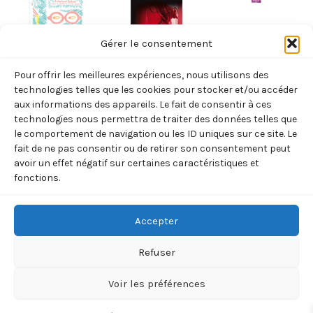
Gérer le consentement
NORVÈGE
NORVÈGE
NORVÈGE
Pour offrir les meilleures expériences, nous utilisons des
L’ETE OU PAPA
CELA
LA VIE AU
technologies telles que les cookies pour stocker et/ou accéder
EST DEVENU
N’ARRRIVE
RALENTI
aux informations des appareils. Le fait de consentir à ces
technologies nous permettra de traiter des données telles que
GAY (ENDRE
JAMAIS (ANNE
(KJERSTI
le comportement de navigation ou les ID uniques sur ce site. Le
LUND ERIKSEN)
HOLT)
SKOMSVOLD)
fait de ne pas consentir ou de retirer son consentement peut
17,90
€
7,90
€
17,00
€
avoir un effet négatif sur certaines caractéristiques et
TTC
TTC
TTC
fonctions.
Ajouter
Ajouter
Ajouter
au
au
au
panier
panier
panier
Accepter
Refuser
Voir les préférences
Copyright © 2026 BOREALIA | 33 rue de la Villette 75019