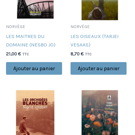
NORVÈGE
NORVÈGE
LES MAITRES DU
LES OISEAUX (TARJEI
DOMAINE (NESBO JO)
VESAAS)
21,00
€
8,70
€
TTC
TTC
Ajouter au panier
Ajouter au panier