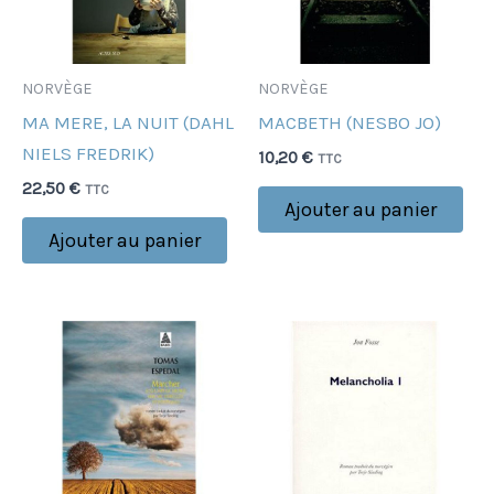
NORVÈGE
NORVÈGE
MA MERE, LA NUIT (DAHL
MACBETH (NESBO JO)
NIELS FREDRIK)
10,20
€
TTC
22,50
€
TTC
Ajouter au panier
Ajouter au panier