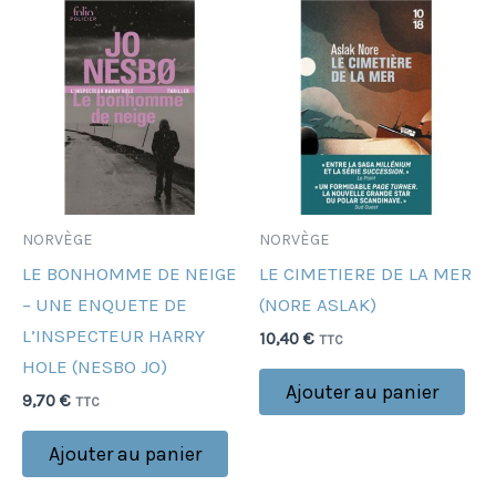
NORVÈGE
NORVÈGE
LE BONHOMME DE NEIGE
LE CIMETIERE DE LA MER
– UNE ENQUETE DE
(NORE ASLAK)
L’INSPECTEUR HARRY
10,40
€
TTC
HOLE (NESBO JO)
Ajouter au panier
9,70
€
TTC
Ajouter au panier