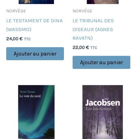
NORVÈGE
NORVÈGE
LE TESTAMENT DE DINA
LE TRIBUNAL DES
(WASSMO)
OISEAUX (AGNES
RAVATN)
24,00
€
TTC
22,00
€
TTC
Ajouter au panier
Ajouter au panier