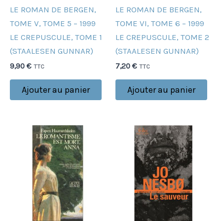
LE ROMAN DE BERGEN,
LE ROMAN DE BERGEN,
TOME V, TOME 5 – 1999
TOME VI, TOME 6 – 1999
LE CREPUSCULE, TOME 1
LE CREPUSCULE, TOME 2
(STAALESEN GUNNAR)
(STAALESEN GUNNAR)
9,90
€
7,20
€
TTC
TTC
Ajouter au panier
Ajouter au panier