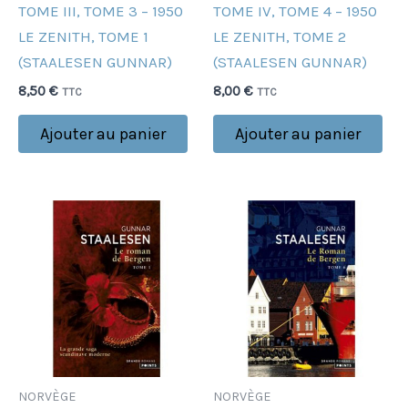
TOME III, TOME 3 – 1950
TOME IV, TOME 4 – 1950
LE ZENITH, TOME 1
LE ZENITH, TOME 2
(STAALESEN GUNNAR)
(STAALESEN GUNNAR)
8,50
€
8,00
€
TTC
TTC
Ajouter au panier
Ajouter au panier
NORVÈGE
NORVÈGE