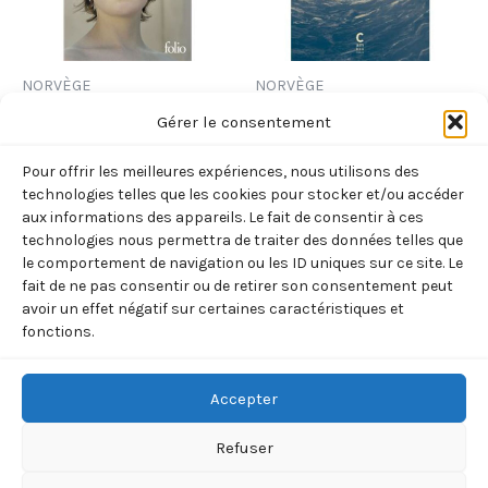
NORVÈGE
NORVÈGE
MON COMBAT – III –
MUSIQUE D’UN PUITS
Gérer le consentement
JEUNE HOMME
BLEU (NEDREAAS,
Pour offrir les meilleures expériences, nous utilisons des
(KNAUSGAARD KARL OVE)
TORBORG)
technologies telles que les cookies pour stocker et/ou accéder
8,90
€
13,50
€
TTC
TTC
aux informations des appareils. Le fait de consentir à ces
technologies nous permettra de traiter des données telles que
le comportement de navigation ou les ID uniques sur ce site. Le
Ajouter au panier
Ajouter au panier
fait de ne pas consentir ou de retirer son consentement peut
avoir un effet négatif sur certaines caractéristiques et
fonctions.
←
1
2
3
→
Accepter
Refuser