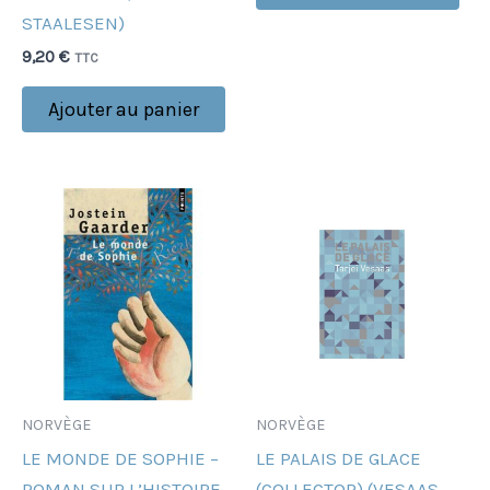
STAALESEN)
9,20
€
TTC
Ajouter au panier
NORVÈGE
NORVÈGE
LE MONDE DE SOPHIE –
LE PALAIS DE GLACE
ROMAN SUR L’HISTOIRE
(COLLECTOR) (VESAAS