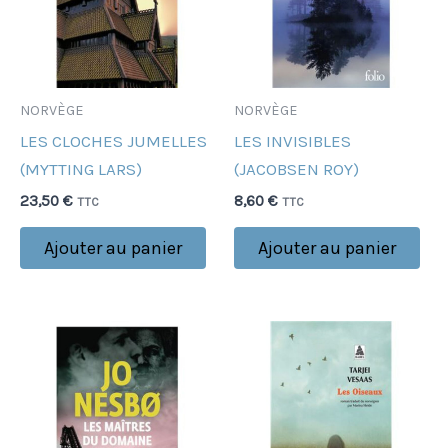
NORVÈGE
NORVÈGE
LES CLOCHES JUMELLES
LES INVISIBLES
(MYTTING LARS)
(JACOBSEN ROY)
23,50
€
8,60
€
TTC
TTC
Ajouter au panier
Ajouter au panier