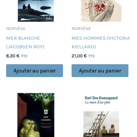
NORVÈGE
NORVÈGE
MER BLANCHE
MES HOMMES (VICTORIA
(JACOBSEN ROY)
KIELLAND)
8,30
€
21,00
€
TTC
TTC
Ajouter au panier
Ajouter au panier