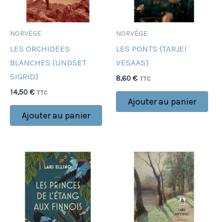
NORVÈGE
NORVÈGE
LES ORCHIDEES
LES PONTS (TARJEI
BLANCHES (UNDSET
VESAAS)
SIGRID)
8,60
€
TTC
14,50
€
TTC
Ajouter au panier
Ajouter au panier