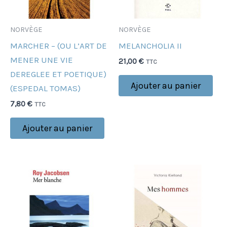
NORVÈGE
NORVÈGE
MARCHER – (OU L’ART DE
MELANCHOLIA II
MENER UNE VIE
21,00
€
TTC
DEREGLEE ET POETIQUE)
Ajouter au panier
(ESPEDAL TOMAS)
7,80
€
TTC
Ajouter au panier