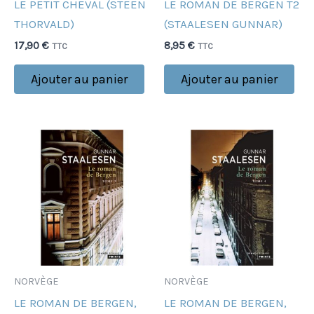
LE PETIT CHEVAL (STEEN
LE ROMAN DE BERGEN T2
THORVALD)
(STAALESEN GUNNAR)
17,90
€
8,95
€
TTC
TTC
Ajouter au panier
Ajouter au panier
NORVÈGE
NORVÈGE
LE ROMAN DE BERGEN,
LE ROMAN DE BERGEN,