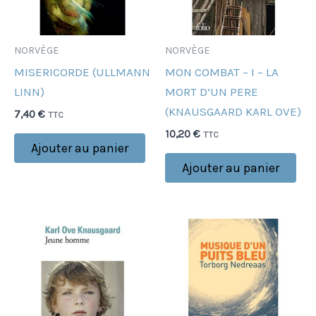
NORVÈGE
NORVÈGE
MISERICORDE (ULLMANN
MON COMBAT – I – LA
LINN)
MORT D’UN PERE
(KNAUSGAARD KARL OVE)
7,40
€
TTC
10,20
€
TTC
Ajouter au panier
Ajouter au panier