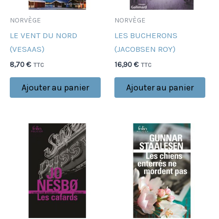
NORVÈGE
NORVÈGE
LE VENT DU NORD
LES BUCHERONS
(VESAAS)
(JACOBSEN ROY)
8,70
€
16,90
€
TTC
TTC
Ajouter au panier
Ajouter au panier