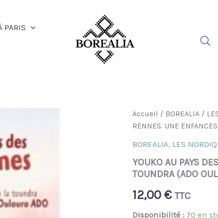
À PARIS
quantité
Accueil
/
BOREALIA
/
LE
de
RENNES. UNE ENFANCES
YOUKO
AU
BOREALIA
,
LES NORDI
PAYS
YOUKO AU PAYS DE
DES
RENNES.
TOUNDRA (ADO OU
UNE
ENFANCES
12,00
€
TTC
DANS
LA
Disponibilité :
70 en st