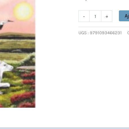
TOUNDRA
(ADO
OULOURO)
A
-
+
UGS :
9791093466231