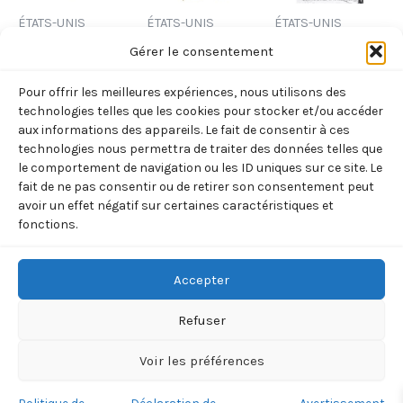
ÉTATS-UNIS
ÉTATS-UNIS
ÉTATS-UNIS
BUTCHER’S
JUIN DANS LA
ENDURANCE.
Gérer le consentement
CROSSING
SIERRA
L’INCROYABLE
Pour offrir les meilleures expériences, nous utilisons des
(WILLIAMS
VOYAGE DE
3,50
€
TTC
technologies telles que les cookies pour stocker et/ou accéder
JOHN)
SHACKLETON
aux informations des appareils. Le fait de consentir à ces
Ajouter
technologies nous permettra de traiter des données telles que
(LANSING
8,30
€
TTC
au
le comportement de navigation ou les ID uniques sur ce site. Le
ALFRED)
panier
fait de ne pas consentir ou de retirer son consentement peut
Ajouter
9,90
€
avoir un effet négatif sur certaines caractéristiques et
TTC
au
fonctions.
panier
Ajouter
au
panier
Accepter
Refuser
Voir les préférences
Copyright © 2026 BOREALIA | 33 rue de la Villette 75019