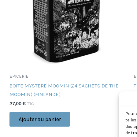
EPICERIE
E
BOITE MYSTERE MOOMIN (24 SACHETS DE THE
T
MOOMIN) (FINLANDE)
(
27,00
€
1
TTC
Pour 
Ajouter au panier
telle
des a
de tr