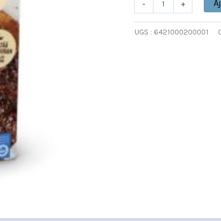
A
-
+
UGS :
6421000200001