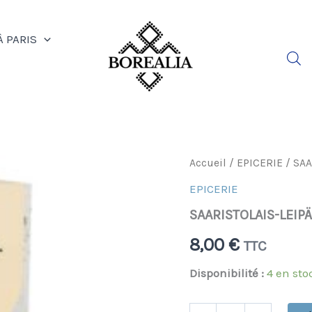
À PARIS
quantité
Accueil
/
EPICERIE
/ SAA
de
EPICERIE
SAARISTOLAIS-
LEIPÄ
SAARISTOLAIS-LEIP
(FARINE
PAIN
8,00
€
TTC
BRUN
FINLANDE)
Disponibilité :
4 en sto