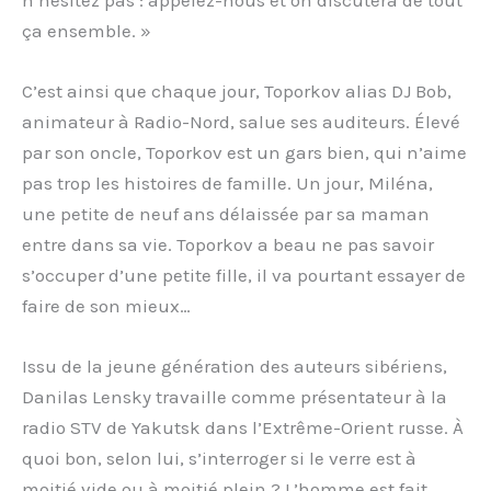
n’hésitez pas : appelez-nous et on discutera de tout
ça ensemble. »
C’est ainsi que chaque jour, Toporkov alias DJ Bob,
animateur à Radio-Nord, salue ses auditeurs. Élevé
par son oncle, Toporkov est un gars bien, qui n’aime
pas trop les histoires de famille. Un jour, Miléna,
une petite de neuf ans délaissée par sa maman
entre dans sa vie. Toporkov a beau ne pas savoir
s’occuper d’une petite fille, il va pourtant essayer de
faire de son mieux…
Issu de la jeune génération des auteurs sibériens,
Danilas Lensky travaille comme présentateur à la
radio STV de Yakutsk dans l’Extrême-Orient russe. À
quoi bon, selon lui, s’interroger si le verre est à
moitié vide ou à moitié plein ? L’homme est fait