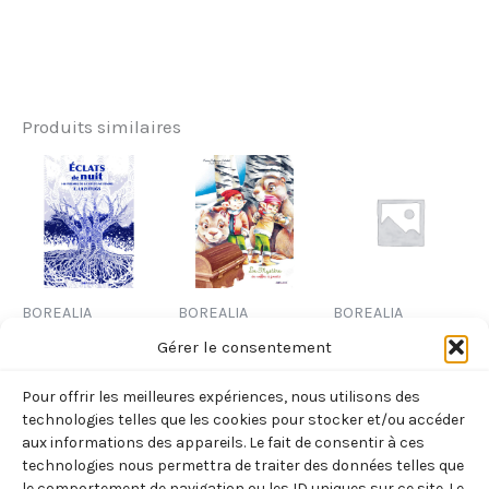
Produits similaires
BOREALIA
BOREALIA
BOREALIA
ECLATS DE
MYSTERE DU
T-SHIRT
Gérer le consentement
NUIT
COFFRE PETIT
10,00
€
TTC
Pour offrir les meilleures expériences, nous utilisons des
(ULZIITUGS –
FORMAT
technologies telles que les cookies pour stocker et/ou accéder
Ajouter
RENCHIN)
(HOFFMANN-
aux informations des appareils. Le fait de consentir à ces
au
technologies nous permettra de traiter des données telles que
SCHICKEL –
panier
14,00
€
TTC
le comportement de navigation ou les ID uniques sur ce site. Le