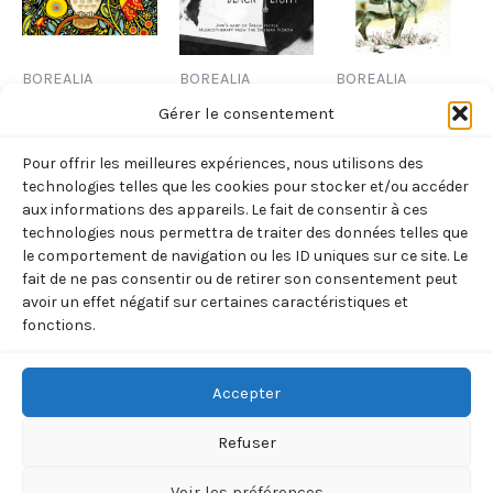
BOREALIA
BOREALIA
BOREALIA
CARTE DE
BLACK N’LIGHT
CARNET DE
Gérer le consentement
CORRESPONDANCE
NOTE
15,00
€
TTC
Pour offrir les meilleures expériences, nous utilisons des
« CHOUETTE
« RENNE »
technologies telles que les cookies pour stocker et/ou accéder
Ajouter
OISEAU »
(Tuvschintur –
aux informations des appareils. Le fait de consentir à ces
au
technologies nous permettra de traiter des données telles que
(Julianne
Renne)
panier
le comportement de navigation ou les ID uniques sur ce site. Le
Pashchkis)
12,00
€
TTC
fait de ne pas consentir ou de retirer son consentement peut
12,00
€
avoir un effet négatif sur certaines caractéristiques et
TTC
Ajouter
fonctions.
au
Ajouter
panier
au
panier
Accepter
Refuser
Voir les préférences