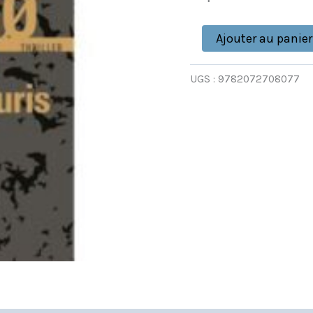
HOLE
(JO
NESBO)
Ajouter au panier
UGS :
9782072708077