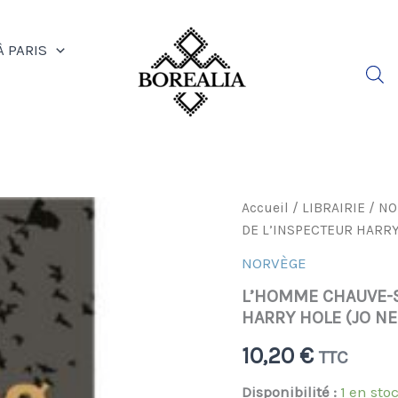
À PARIS
quantité
Accueil
/
LIBRAIRIE
/
NO
de
DE L’INSPECTEUR HARRY
L'HOMME
CHAUVE-
NORVÈGE
SOURIS
L’HOMME CHAUVE-S
-
UNE
HARRY HOLE (JO N
ENQUETE
DE
10,20
€
TTC
L'INSPECTEUR
HARRY
Disponibilité :
1 en sto