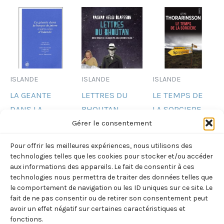
ISLANDE
ISLANDE
ISLANDE
LA GEANTE
LETTRES DU
LE TEMPS DE
DANS LA
BHOUTAN
LA SORCIERE
BARQUE DE
(OLAFSSON)
(THORARINSSON
Gérer le consentement
PIERRE ET
ARNI)
9,00
€
TTC
Pour offrir les meilleures expériences, nous utilisons des
AUTRES
8,30
€
TTC
technologies telles que les cookies pour stocker et/ou accéder
Ajouter
CONTES
aux informations des appareils. Le fait de consentir à ces
au
Ajouter
technologies nous permettra de traiter des données telles que
D’ISLANDE
panier
au
le comportement de navigation ou les ID uniques sur ce site. Le
(JEAN RENAUD)
panier
fait de ne pas consentir ou de retirer son consentement peut
22,30
€
avoir un effet négatif sur certaines caractéristiques et
TTC
fonctions.