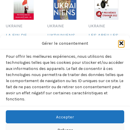
UKRAINE
UKRAINE
UKRAINE
LA FIN DE
UKRAINIENS
LES ABEILLES
L’HOMME
(LAMBROSCHINI
GRISES (ANDREI
Gérer le consentement
ROUGE – OU LE
SOPHIE)
KOURKOV)
Pour offrir les meilleures expériences, nous utilisons des
TEMPS DU
14,00
€
13,00
€
TTC
TTC
technologies telles que les cookies pour stocker et/ou accéder
DESENCHANTEMENT
aux informations des appareils. Le fait de consentir à ces
Ajouter
Ajouter
technologies nous permettra de traiter des données telles que
(ALEXIEVITCH
au
au
le comportement de navigation ou les ID uniques sur ce site. Le
SVETLANA)
panier
panier
fait de ne pas consentir ou de retirer son consentement peut
24,80
€
avoir un effet négatif sur certaines caractéristiques et
TTC
fonctions.
Ajouter
au
panier
Accepter
Refuser