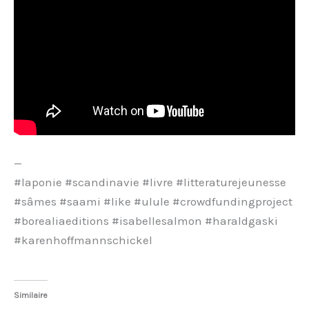
—
#laponie #scandinavie #livre #litteraturejeunesse
#sâmes #saami #like #ulule #crowdfundingproject
#borealiaeditions #isabellesalmon #haraldgaski
#karenhoffmannschickel
Similaire