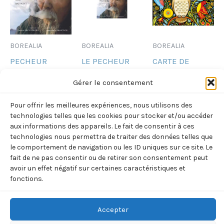
BOREALIA
BOREALIA
BOREALIA
PECHEUR
LE PECHEUR
CARTE DE
(SEMENOV –
(SEMENOV-
CORRESPONDANC
Gérer le consentement
NEOUSTROEV)
NEOUSTROEV)
« CHOUETTE
OISEAU »
15,00
€
15,00
€
Pour offrir les meilleures expériences, nous utilisons des
TTC
TTC
technologies telles que les cookies pour stocker et/ou accéder
(Julianne
aux informations des appareils. Le fait de consentir à ces
Ajouter
Ajouter
Pashchkis)
au
au
technologies nous permettra de traiter des données telles que
panier
panier
12,00
€
le comportement de navigation ou les ID uniques sur ce site. Le
TTC
fait de ne pas consentir ou de retirer son consentement peut
avoir un effet négatif sur certaines caractéristiques et
Ajouter
au
fonctions.
panier
Accepter