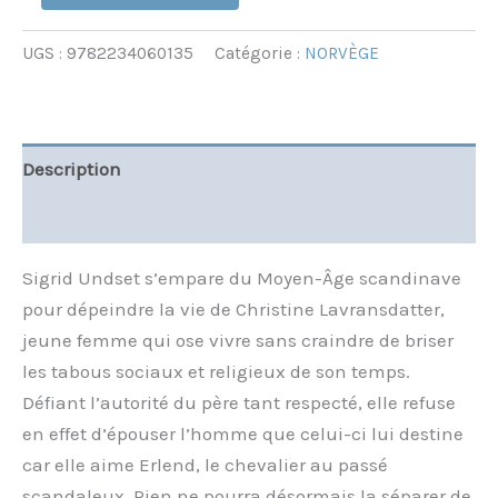
UGS :
9782234060135
Catégorie :
NORVÈGE
Description
Informations complémentaires
Sigrid Undset s’empare du Moyen-Âge scandinave
pour dépeindre la vie de Christine Lavransdatter,
jeune femme qui ose vivre sans craindre de briser
les tabous sociaux et religieux de son temps.
Défiant l’autorité du père tant respecté, elle refuse
en effet d’épouser l’homme que celui-ci lui destine
car elle aime Erlend, le chevalier au passé
scandaleux. Rien ne pourra désormais la séparer de