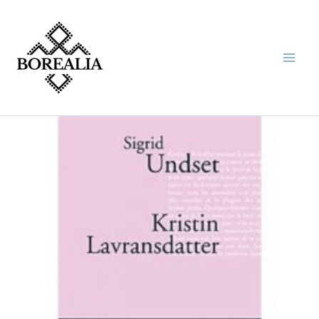
Aller
au
contenu
quantité
de
KRISTIN
LAVRANSDATTER
(TRILOGIE)
(UNDSET
SIGRID)