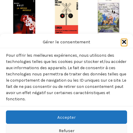
NORVÈGE
NORVÈGE
NORVÈGE
Gérer le consentement
LA DEESSE
T. SINGER (DAG
ASGRIM ET LE
Pour offrir les meilleures expériences, nous utilisons des
AVEUGLE
SOLSTAD)
CHEVAL
technologies telles que les cookies pour stocker et/ou accéder
(ANNE HOLT)
DÉROBÉ AUX
19,00
€
aux informations des appareils. Le fait de consentir à ces
TTC
technologies nous permettra de traiter des données telles que
DIEUX (ANNE
7,70
€
TTC
le comportement de navigation ou les ID uniques sur ce site. Le
Ajouter
LABBE)
au
fait de ne pas consentir ou de retirer son consentement peut
Ajouter
panier
13,00
€
avoir un effet négatif sur certaines caractéristiques et
TTC
au
fonctions.
panier
Ajouter
au
panier
Accepter
Refuser