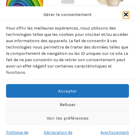
Gérer le consentement
CADEAUX
CADEAUX
CADEAUX
Pour offrir les meilleures expériences, nous utilisons des
JEU
CD ARGUSAN
ŒIL DE
technologies telles que les cookies pour stocker et/ou accéder
CONSTRUCTION
MOUCHE GOKI
15,00
€
aux informations des appareils. Le fait de consentir à ces
TTC
technologies nous permettra de traiter des données telles que
ARC-EN-CEIL
7,00
€
TTC
le comportement de navigation ou les ID uniques sur ce site. Le
Ajouter
GOKI
au
fait de ne pas consentir ou de retirer son consentement peut
Ajouter
panier
40,00
€
avoir un effet négatif sur certaines caractéristiques et
TTC
au
fonctions.
panier
Ajouter
au
panier
Accepter
Refuser
Voir les préférences
Copyright © 2026 BOREALIA | 33 rue de la Villette 75019
Politique de
Déclaration de
Avertissement