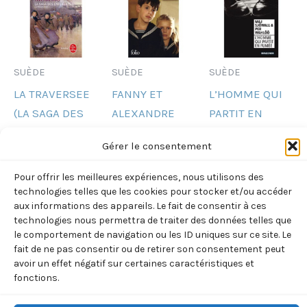
SUÈDE
SUÈDE
SUÈDE
LA TRAVERSEE
FANNY ET
L’HOMME QUI
(LA SAGA DES
ALEXANDRE
PARTIT EN
EMIGRANTS,
(BERGMAN
FUMEE
Gérer le consentement
TOME 2)
INGMAR)
(SJOWALL/WAHLOO
(MOBERG
9,40
€
9,20
€
TTC
TTC
Pour offrir les meilleures expériences, nous utilisons des
VILHELM)
technologies telles que les cookies pour stocker et/ou accéder
Ajouter
Ajouter
aux informations des appareils. Le fait de consentir à ces
8,40
€
TTC
au
au
technologies nous permettra de traiter des données telles que
panier
panier
le comportement de navigation ou les ID uniques sur ce site. Le
Ajouter
fait de ne pas consentir ou de retirer son consentement peut
au
avoir un effet négatif sur certaines caractéristiques et
panier
fonctions.