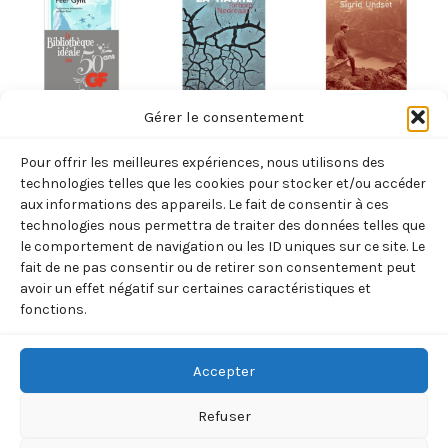
NORVÈGE
NORVÈGE
NORVÈGE
Gérer le consentement
PEER GYNT
DERRIERE
LES ORCHIDEES
Pour offrir les meilleures expériences, nous utilisons des
(HENRIK IBSEN)
L’ARMOIRE, LA
BLANCHES
technologies telles que les cookies pour stocker et/ou accéder
HACHE
(UNDSET
9,50
€
aux informations des appareils. Le fait de consentir à ces
TTC
technologies nous permettra de traiter des données telles que
(NEDREAAS
SIGRID)
le comportement de navigation ou les ID uniques sur ce site. Le
Ajouter
TORBORG)
14,50
€
TTC
au
fait de ne pas consentir ou de retirer son consentement peut
panier
20,30
€
avoir un effet négatif sur certaines caractéristiques et
TTC
Ajouter
fonctions.
au
Ajouter
panier
au
panier
Accepter
Refuser