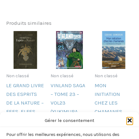
Produits similaires
Non classé
Non classé
Non classé
LE GRAND LIVRE
VINLAND SAGA
MON
DES ESPRITS
– TOME 23 –
INITIATION
DE LA NATURE –
VOL23
CHEZ LES
FEES, ELFES,
(YUKIMURA
CHAMANES
LUTINS,
MAKOTO)
(SOMBRUN
Gérer le consentement
FAUNES,
CORINE)
7,95
€
TTC
Pour offrir les meilleures expériences, nous utilisons des
SIRENES,
7,70
€
TTC