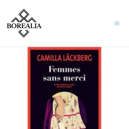
Aller
au
contenu
quantité
de
FEMMES
SANS
MERCI
(CAMILLA
LACKBERG)