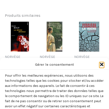
Produits similaires
NORVÈGE
NORVÈGE
NORVÈGE
LA DEESSE
LE
DERRIERE
Gérer le consentement
AVEUGLE
ROMANTISME
L’ARMOIRE, LA
Pour offrir les meilleures expériences, nous utilisons des
(ANNE HOLT)
EST MORT,
HACHE
technologies telles que les cookies pour stocker et/ou accéder
ANNA
(NEDREAAS
7,70
€
aux informations des appareils. Le fait de consentir à ces
TTC
technologies nous permettra de traiter des données telles que
(HAAVARDSHOLM
TORBORG)
le comportement de navigation ou les ID uniques sur ce site. Le
Ajouter
ESPEN)
20,30
€
TTC
au
fait de ne pas consentir ou de retirer son consentement peut
panier
22,90
€
avoir un effet négatif sur certaines caractéristiques et
TTC