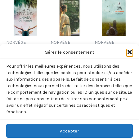
NORVÈGE
NORVÈGE
NORVÈGE
L’ETOFFE DU
LE
LES OISEAUX
Gérer le consentement
TEMPS (LARS
ROMANTISME
(TARJEI
Pour offrir les meilleures expériences, nous utilisons des
MYTTING)
EST MORT,
VESAAS)
technologies telles que les cookies pour stocker et/ou accéder
ANNA
24,80
€
8,70
€
aux informations des appareils. Le fait de consentir à ces
TTC
TTC
technologies nous permettra de traiter des données telles que
(HAAVARDSHOLM
le comportement de navigation ou les ID uniques sur ce site. Le
Ajouter
Ajouter
ESPEN)
au
au
fait de ne pas consentir ou de retirer son consentement peut
panier
panier
22,90
€
avoir un effet négatif sur certaines caractéristiques et
TTC
fonctions.
Ajouter
au
panier
Accepter