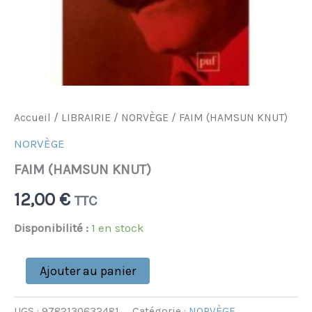
Accueil
/
LIBRAIRIE
/
NORVÈGE
/ FAIM (HAMSUN KNUT)
NORVÈGE
FAIM (HAMSUN KNUT)
12,00
€
TTC
Disponibilité :
1 en stock
Ajouter au panier
UGS :
9782130632481
Catégorie :
NORVÈGE