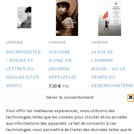
UKRAINE
UKRAINE
UKRAINE
PALIMPSESTES
HISTOIRE
LA FIN DE
– POESIE ET
D’UNE VIE
L’HOMME
LETTRES DU
(AHARON
ROUGE – OU LE
GOULAG (STUS
APPELFELD)
TEMPS DU
VASYL)
DESENCHANTEME
7,10
€
TTC
(ALEXIEVITCH)
29,00
€
TTC
Gérer le consentement
Ajouter
12,50
€
TTC
au
Ajouter
panier
Pour offrir les meilleures expériences, nous utilisons des
au
Ajouter
technologies telles que les cookies pour stocker et/ou accéder
panier
au
aux informations des appareils. Le fait de consentir à ces
panier
technologies nous permettra de traiter des données telles que le