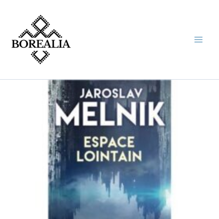
Aller
au
contenu
quantité
de
ESPACE
LOINTAIN
(JAROSLAV
MELNIK)